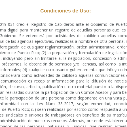
Condiciones de Uso:
2019-031 creó el Registro de Cabilderos ante el Gobierno de Puer
forma digital para mantener un registro de aquellas personas que les 
Gobierno. Se entenderá por actividades de cabildeo aquellas comu
ial de las agencias ejecutivas, realizadas a nombre de otra persona, na
rogación de cualquier reglamentación, orden administrativa, orden 
erno de Puerto Rico; (2) la preparación y formulación de legislación
a, incluyendo pero sin limitarse a, la negociación, concesión o admi
s, préstamos, la obtención de permisos y/o licencias, así como la in
informales; (4) cualquier otro asunto gubernamental que influya o i
 considerará como actividades de cabildeo aquellas comunicaciones q
omunicación es recopilar información para la difusión de noticia
n, discurso, artículo, publicación u otro material puesto a la dispos
sean realizadas durante la participación de un Comité Asesor y para b
te la participación de una persona como deponente en una vista pú
conformidad con la Ley Núm. 38-2017, según enmendad, conoc
 de Puerto Rico; (5) sean realizadas por escrito como respuesta a un 
es sindicales o uniones de trabajadores en beneficio de su matrícu
 administración de nuestros recursos. Además, pretende establecer u
ados de las personas, naturales o jurídicas, que realizan activid