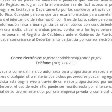
te Registro es lograr que la información sea de fácil acceso al pú
gina es facilitada al Departamento por los cabilderos a través de l
to Rico. Cualquier persona que use esta información para cometer 
ta o el intercambio de información con fines de lucro, sobre personas
información falsa a una agencia de orden público con conocimiento
on una multa, cárcel o ambas penas, conforme a las leyes penale
ión errónea en el Registro de Cabilderos ante el Gobierno de Puerto
debe comunicarse al Departamento de Justicia por correo electrón
Correo electrónico:
registrodecabilderos@justicia.pr.gov
Teléfono:
(787) 721-2900
ada o comercial ha sido autorizada para proporcionar enlaces a 
ners o cualquier otro material que dichos proveedores puedan agregar 
ed visita esta página web a través de un enlace proporcionado por u
tercero, el uso de este sitio puede ser monitoreado por el tercer
ncial de su uso en este sitio, por una empresa privada o comercial 