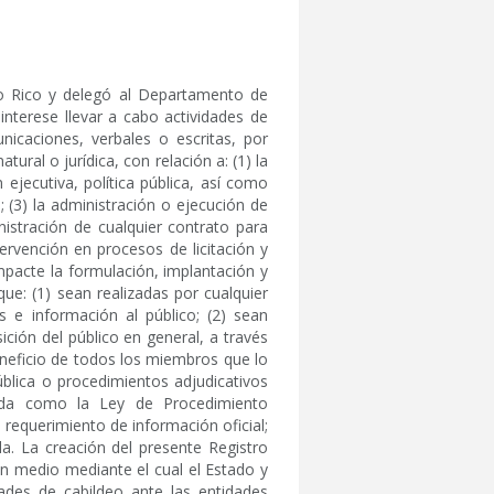
to Rico y delegó al Departamento de
interese llevar a cabo actividades de
nicaciones, verbales o escritas, por
tural o jurídica, con relación a: (1) la
ejecutiva, política pública, así como
; (3) la administración o ejecución de
nistración de cualquier contrato para
tervención en procesos de licitación y
mpacte la formulación, implantación y
ue: (1) sean realizadas por cualquier
s e información al público; (2) sean
ición del público en general, a través
eneficio de todos los miembros que lo
blica o procedimientos adjudicativos
ida como la Ley de Procedimiento
requerimiento de información oficial;
la. La creación del presente Registro
n medio mediante el cual el Estado y
ades de cabildeo ante las entidades